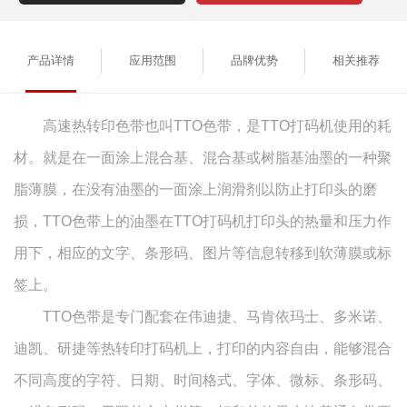
能够混合不同高度的字符、日期、时间格式、字体、微标、条形码、
二维条形码、无限的文本栏等，打印的效果也比普通色带要美
产品详情
应用范围
品牌优势
相关推荐
观。 TTO色带不使用字粒，因此不需要排列和调整字粒，也不需
要标签，可以直接打印在包装材料上。 常用的规格：
33mm×450m,33mm×500m,35mm×450m,35mm*500mm,55mm*600
高速热转印色带也叫TTO色带，是TTO打码机使用的耗
材。就是在一面涂上混合基、混合基或树脂基油墨的一种聚
脂薄膜，在没有油墨的一面涂上润滑剂以防止打印头的磨
损，TTO色带上的油墨在TTO打码机打印头的热量和压力作
用下，相应的文字、条形码、图片等信息转移到软薄膜或标
签上。
TTO色带是专门配套在伟迪捷、马肯依玛士、多米诺、
迪凯、研捷等热转印打码机上，打印的内容自由，能够混合
不同高度的字符、日期、时间格式、字体、微标、条形码、