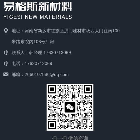
上。 TTO色带是专门配套在伟迪捷、马肯依玛士、多米
混
诺、迪凯、研捷等热转印打码机上，打印的内容自由，能够混
、
合不同高度的字符、日期、时间格式、字体、微标、条形码、
地址：河南省新乡市红旗区洪门建材市场西大门往南100
美
二维条形码、无限的文本栏等，打印的效果也比普通色带要美
，
观。 TTO色带不使用字粒，因此不需要排列和调整字粒，
米路东院内106号厂房
也不需要标签，可以直接打印在包装材料上。 常用的规
联系人：韩经理 17630713069
格：
电话：17630713069
5mm*600mm
33mm×450m,33mm×500m,35mm×450m,35mm*500mm,5
邮箱：2660107886@qq.com
扫一扫 微信咨询