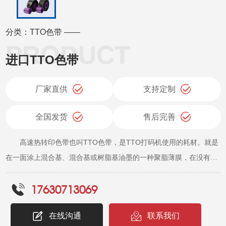
分类：TTO色带 ——
进口TTO色带
厂家直供
支持定制
全国发货
售后完善
高速热转印色带也叫TTO色带，是TTO打码机使用的耗材。就是
在一面涂上混合基、混合基或树脂基油墨的一种聚脂薄膜，在没有油
墨的一面涂上润滑剂以防止打印头的磨损，TTO色带上的油墨在TTO
17630713069
打码机打印头的热量和压力作用下，相应的文字、条形码、图片等信
息转移到软薄膜或标签上。 TTO色带是专门配套在伟迪捷、马肯
在线沟通
联系我们
依玛士、多米诺、迪凯、研捷等热转印打码机上，打印的内容自由，