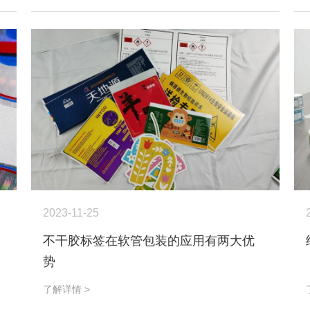
2023-11-25
不干胶标签在软管包装的应用有两大优
势
了解详情 >