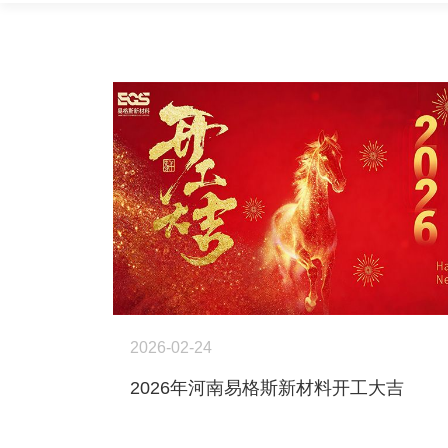
2026-02-24
2026年河南易格斯新材料开工大吉