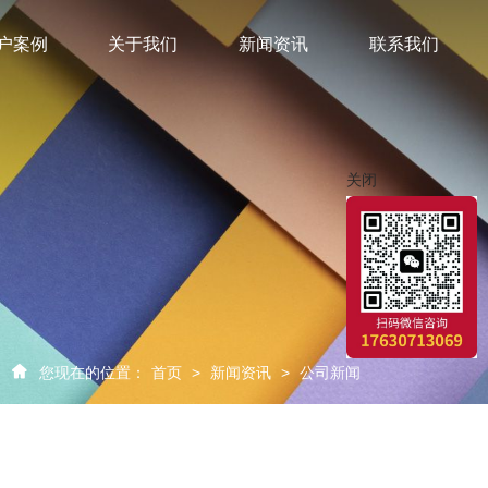
户案例
关于我们
新闻资讯
联系我们
关闭
您现在的位置：
首页
>
新闻资讯
>
公司新闻