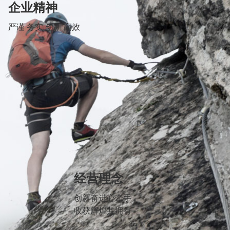
企业精神
严谨 务实 创新 高效
经营理念
创新奋进心牵手
收获辉煌共拥有