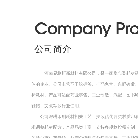
Company Prof
公司简介
河南易格斯新材料有限公司，是一家集包装耗材研
体的企业。公司主营不干胶标签、打码色带、条码碳带、
标耗材。产品可适配商业零售、工业制造、汽配、图书
鞋帽、文教等多行业使用。
公司深耕印刷耗材相关工艺，持续优化各类材质印
求调整耗材配方，产品品类丰富，支持多规格按需定制
依托自有生产货源，配套全流程售前售后支持，可协助