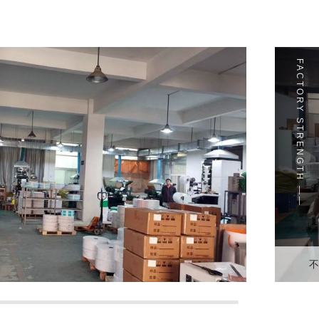
FACTORY STRENGTH ——
不