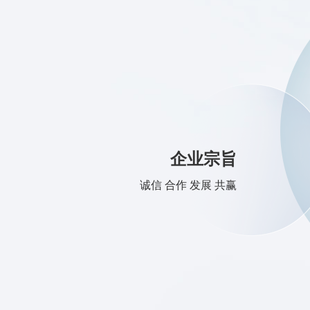
企业宗旨
诚信 合作 发展 共赢