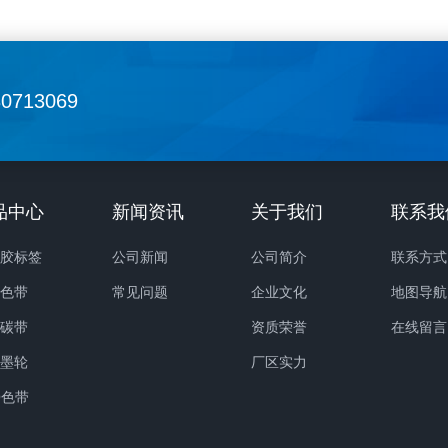
基的混合比例可根据应用需求而调
热和抗腐蚀特性。 常用规
在不同程度上很好地平衡了打印效
60mm*300m 70mm*300m
综合抵抗能力与价格之间的要求，
80mm*300m 90mm*300m
30713069
应用范围非常广。 常用规格：
110mm*300m（其它规格支持定
*300m 70mm*300m
制） 树脂基碳带的优势
*300m 90mm*300m
拥有相对长的使用寿命，具备高
mm*300m 混合基碳带的优势
力，耐污和耐刮擦能力优异 
品中心
新闻资讯
关于我们
联系我
： 耐用性和寿命介于蜡基和树
恶劣环境和极端条件，标签经历
碳带之间 耐磨损、耐潮湿、耐
溶剂、高温、寒冷、油脂、紫外
干胶标签
公司新闻
公司简介
联系方式
线，耐久性能好 在牛皮纸标
依然保持清晰 常用于铭牌贴
码色带
常见问题
企业文化
地图导航
铜版纸标签、合成纸标签等打印介
验室标签、汽车内饰标签等
码碳带
资质荣誉
在线留言
有着出色的黑度， 具备出色的
烫墨轮
厂区实力
力，适合打印小字符、条形码、徽
O色带
常用于户外用途耐用品贴标（剪
、空调、压力清洗机、吹雪机、园