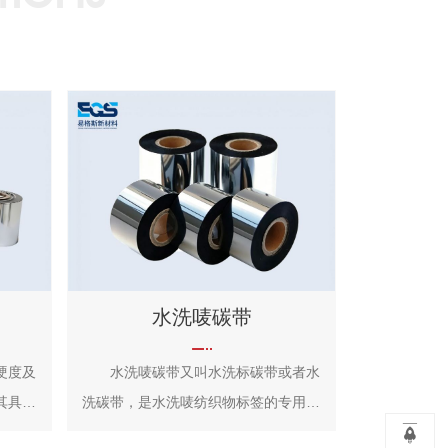
水洗唛碳带
硬度及
水洗唛碳带又叫水洗标碳带或者水
其具备
洗碳带，是水洗唛纺织物标签的专用的
性、耐
一种碳带，按原材料和成分归类，属于