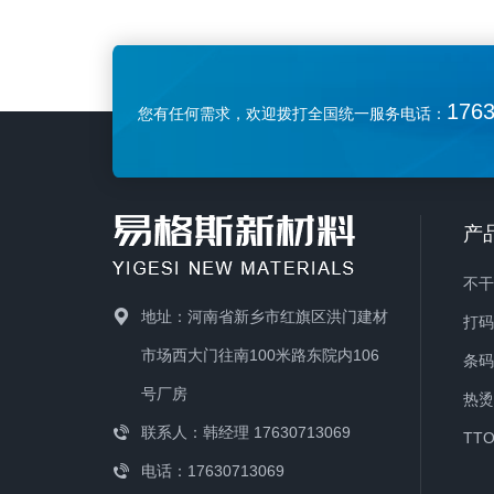
实用，适用于表面略有凹凸的材
树脂
质， 蜡基碳带增强版较普通蜡基碳
整，
带的耐刮擦性更好，广泛适用于不同类
果、
176
您有任何需求，欢迎拨打全国统一服务电话：
型的打印介质。可适用高速打印，防静
因而
电涂层有效保护打印头。 常用规
60mm
格：60mm*300m 70mm*300m
80mm
80mm*300m 90mm*300m
110
产
110mm*300m 蜡基碳带的优势包
包括
括： 打印成本低，适合常规的量产
脂基
不
应用场景 多用于打印普通铜版纸标
紫外
地址：河南省新乡市红旗区洪门建材
打
签 在服装吊牌标签、货运标签等应
签、
市场西大门往南100米路东院内106
条
用中表现出色
质上
号厂房
热
覆盖
联系人：韩经理 17630713069
TT
标 
电话：17630713069
草机