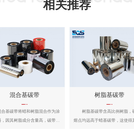
相关推荐
混合基碳带
树脂基碳带
基碳带将蜡和树脂混合作为涂
树脂基碳带含高比例树脂，
料，因其树脂成分含量高，碳带的
熔点均远高于蜡基碳带，这使得
及硬度等也得到相应提高。蜡基/
好的抗磨擦、耐化学腐蚀、耐久