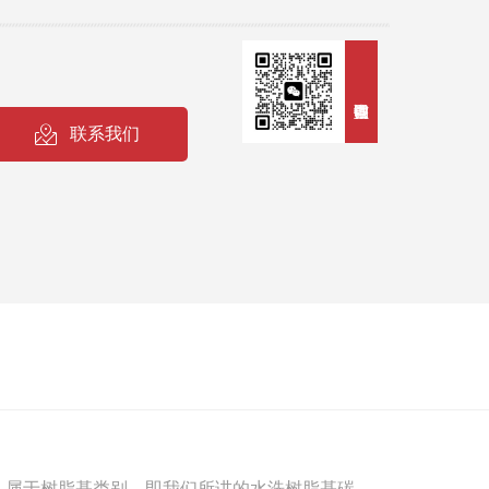
染、耐晒、耐高温，对纺织品洗护程序有极高抵抗力，
续打印时，无粘附水洗标的情形。 适用于服装行业水
料标签，地毯标签等 适用介质：涂布纸、人造合成
等。
联系我们
属于树脂基类别，即我们所讲的水洗树脂基碳