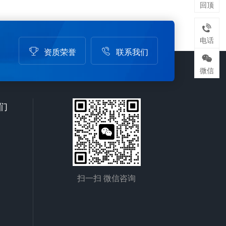
回顶
格：
树脂基类别，即我们所讲的水洗树脂基
碳带。 水洗唛碳带的优势包
括： 耐洗、耐烫、耐染、耐晒、耐
电话
资质荣誉
联系我们
高温，对纺织品洗护程序有极高抵抗
包括：
力，洗涤后，依然保持清晰图像，连续
微信
黏附
打印时，无粘附水洗标的情形。 适
适用于
用于服装行业水洗标签，特种包裹标
们
摩擦、
签，服装面料标签，地毯标签等 适
线考验
用介质：涂布纸、人造合成纸，纺织
标、实
品，织物涂布标签，尼龙等。
扫一扫 微信咨询