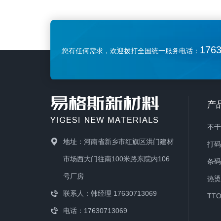
明确：小批量订单与打样：在量产前进
有效
行样品制作、小批量试销等场景，单张
保持
不干胶标签无需高昂的模具费（如模切
时，
176
您有任何需求，欢迎拨打全国统一服务电话：
辊），成本更低，灵活性高。精品包装
仿佛
与高端品牌：对于化妆品、精品酒类、
透感
高档礼品等对包装细节和视觉质感要求
影遍
极高的产品，单张不干胶标签的顶级印
有较
产
刷效果能完美体现品牌调性。特殊印刷
广泛
品：它不仅能做标签，还广泛用于海
调味
不
报、招贴画、大面积彩色装饰贴纸等对
感”
地址：河南省新乡市红旗区洪门建材
打
幅面和精度都有高要求的不干胶产
日化
市场西大门往南100米路东院内106
条
品。
子、
号厂房
热
性搭
联系人：韩经理 17630713069
TT
级感
电话：17630713069
品、