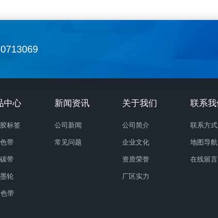
保护标签内容，在复杂环境下依然
到功能性的薄膜（PET、BOPP、
完好。贴于透明瓶身或玻璃表面
等），可以满足不同产品的防水
能很好的透出产品底色和内容物，
温、耐用等需求。卷装不干胶标
30713069
没有标签，极大地提升了产品的通
业化生产的“标配”，只要产品产
和档次。 透明不干胶标签的身
一定规模、需要提升贴标效率，
布各行各业，尤其在对包装美观度
会选择它。这包括但不限于：食
高要求的领域：食品与饮料行业：
料：矿泉水瓶、饮料瓶上的高速
品中心
新闻资讯
关于我们
联系我
用于矿泉水瓶、饮料瓶、玻璃瓶装
日化产品：洗发水、沐浴露等瓶
品、酒类等包装上，其“无标签
动化贴标。医药行业：药品包装
干胶标签
公司新闻
公司简介
联系方式
能清晰展示内容物的纯净与色泽。
息标签，需要高精度和合规性。
码色带
常见问题
企业文化
地图导航
与化妆品：洗发水、沐浴露的瓶
递：面单、条码标签，配合热转
码碳带
资质荣誉
在线留言
化妆品瓶罐是其主战场。透明的特
码打印机使用
烫墨轮
厂区实力
配精美的印刷，能烘托出产品的高
O色带
和纯净感。医药与保健品：用于药
保健品瓶贴，其防水、耐化学品的